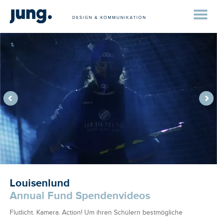
Louisenlund
Annual Fund Spendenvideos
Flutlicht. Kamera. Action! Um ihren Schülern bestmögliche